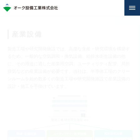
産業設備
製造工場や研究開発施設では、高度な生産・研究環境を構築す
るため、一般的な空気調和・換気設備、給排水衛生設備の他
に、その用途に適した産業用空調、ユーティリティ配管、局所
排気などの産業設備が必要です。当社は、半導体工場のクリー
ンルームを始め数多くの製造工場や研究開発施設で産業設備の
設計・施工を手掛けています。